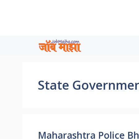
Skip
to
content
State Governme
Maharashtra Police Bha