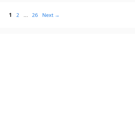
Page
Page
Page
1
2
…
26
Next
→