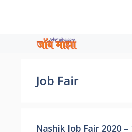
Skip
to
content
Job Fair
Nashik Job Fair 2020 – 1